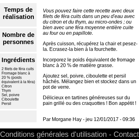
Temps de
Vous pouvez faire cette recette avec deux
réalisation
filets de féra cuits dans un peu d'eau avec
du citron et du thym, au micro-ondes ; ou
bien avec une féra moyenne entière cuite
au four ou en papillote.
Nombre de
personnes
Après cuisson, récupérez la chair et pesez-
la. Ecrasez-la bien à la fourchette.
Ingrédients
Incorporez le poids équivalent de fromage
blanc à 20 % de matière grasse.
2 filets de féra cuits
Fromage blanc à
Ajoutez sel, poivre, ciboulette et persil
20 % (poids
hâchés. Mélangez bien et stockez dans un
équivalent à la féra)
Citron
pot de verre.
Thym
Sel, poivre
Délicieux en tartines généreuses sur du
Ciboulette
pain grillé ou des craquottes ! Bon appétit !
Persil
Par
Morgane Hay
-
jeu 12/01/2017 - 09:36
Conditions générales d'utilisation
Contact