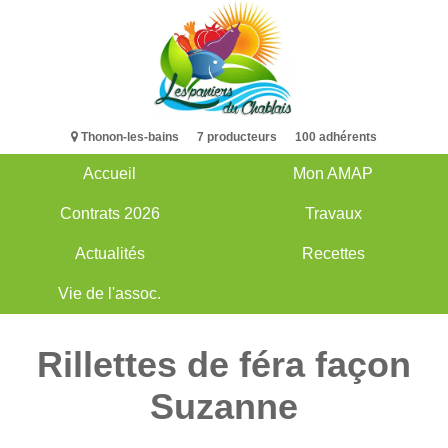
Aller
au
contenu
principal
Thonon-les-bains 7 producteurs 100 adhérents
Accueil
Mon AMAP
Main
Contrats 2026
Travaux
navigation
Actualités
Recettes
Vie de l'assoc.
Rillettes de féra façon
Suzanne