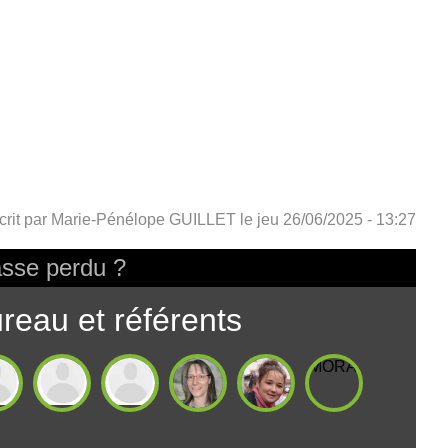
crit par
Marie-Pénélope GUILLET
le
jeu 26/06/2025 - 13:27
sse perdu ?
reau et référents
MORARDMarianne
ONIOdile
BOUCHIERChloé
COUSINTristan
GuilletMarie-
MEYNETMargot
Pénélope