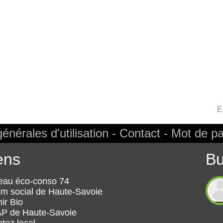
E
énérales d'utilisation
Contact
Mot de pa
ens
Bu
eau éco-conso 74
m social de Haute-Savoie
ir Bio
ANT
P de Haute-Savoie