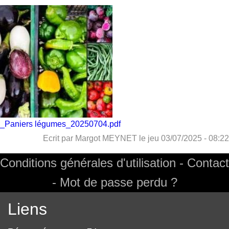
Image
Fichier
_Paniers légumes_20250704.pdf
Ecrit par
Margot MEYNET
le
jeu 03/07/2025 - 08:22
Conditions générales d'utilisation
Contact
Footer
Mot de passe perdu ?
Liens