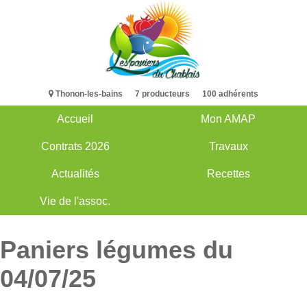
Aller
au
contenu
principal
Thonon-les-bains 7 producteurs 100 adhérents
Accueil
Mon AMAP
Main
Contrats 2026
Travaux
navigation
Actualités
Recettes
Vie de l'assoc.
Paniers légumes du
04/07/25