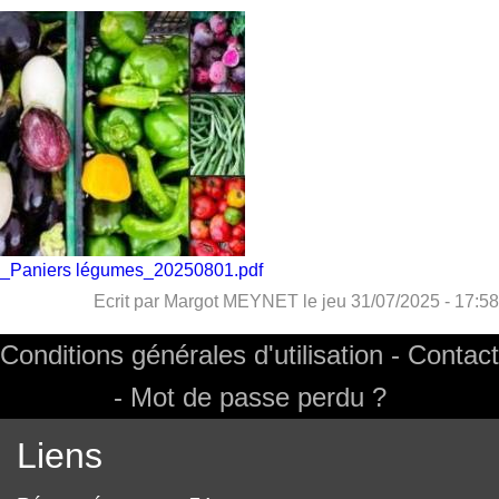
Image
Fichier
_Paniers légumes_20250801.pdf
Ecrit par
Margot MEYNET
le
jeu 31/07/2025 - 17:58
Conditions générales d'utilisation
Contact
Footer
Mot de passe perdu ?
Liens