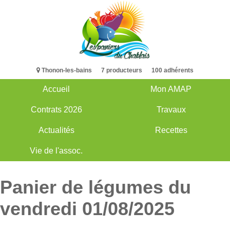
Aller
au
contenu
principal
Thonon-les-bains 7 producteurs 100 adhérents
Accueil
Mon AMAP
Main
Contrats 2026
Travaux
navigation
Actualités
Recettes
Vie de l'assoc.
Panier de légumes du
vendredi 01/08/2025