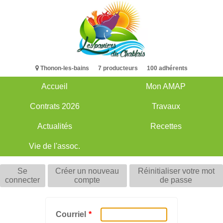
Aller
au
contenu
principal
Thonon-les-bains 7 producteurs 100 adhérents
Accueil
Mon AMAP
Main
Contrats 2026
Travaux
navigation
Actualités
Recettes
Vie de l'assoc.
Se
Créer un nouveau
Réinitialiser votre mot
Primary
connecter
compte
de passe
(onglet
actif)
tabs
Courriel