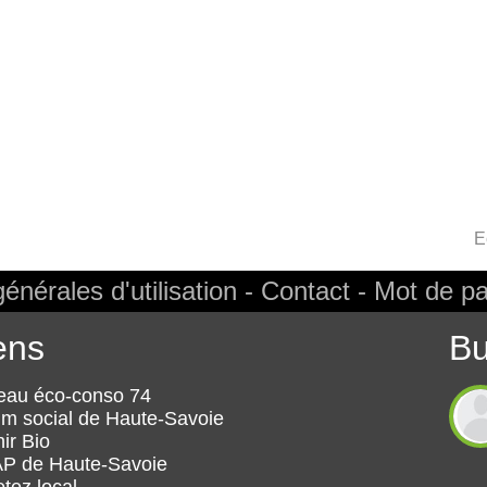
E
énérales d'utilisation
Contact
Mot de pa
ens
Bu
eau éco-conso 74
m social de Haute-Savoie
ir Bio
ANT
P de Haute-Savoie