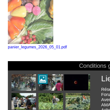
Fichier
panier_legumes_2026_05_01.pdf
Conditions g
Footer
Li
Rés
Foru
Aven
AMA