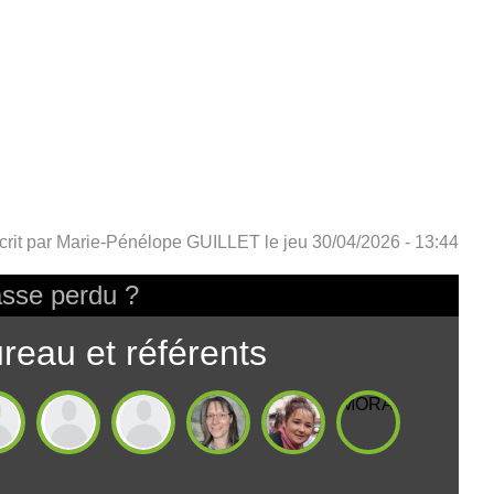
crit par
Marie-Pénélope GUILLET
le
jeu 30/04/2026 - 13:44
sse perdu ?
reau et référents
MORARDMarianne
ONIOdile
BOUCHIERChloé
COUSINTristan
GuilletMarie-
MEYNETMargot
Pénélope