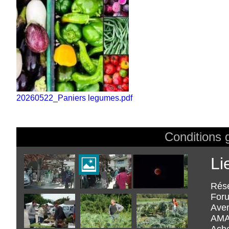
Fichier
20260522_Paniers legumes.pdf
Conditions g
Footer
Li
Rés
Foru
Aven
AMA