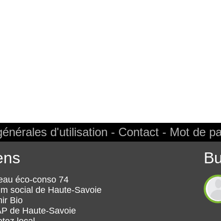
énérales d'utilisation
Contact
Mot de pa
ens
Bu
eau éco-conso 74
m social de Haute-Savoie
ir Bio
ANT
P de Haute-Savoie