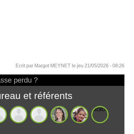
Ecrit par
Margot MEYNET
le
jeu 21/05/2026 - 08:26
sse perdu ?
reau et référents
MORARDMarianne
ONIOdile
BOUCHIERChloé
COUSINTristan
GuilletMarie-
MEYNETMargot
Pénélope