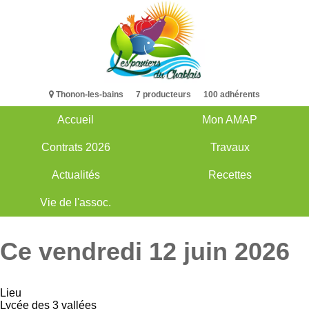
Aller
au
contenu
principal
Thonon-les-bains 7 producteurs 100 adhérents
Accueil
Mon AMAP
Main
Contrats 2026
Travaux
navigation
Actualités
Recettes
Vie de l'assoc.
Ce vendredi 12 juin 2026
Lieu
Lycée des 3 vallées