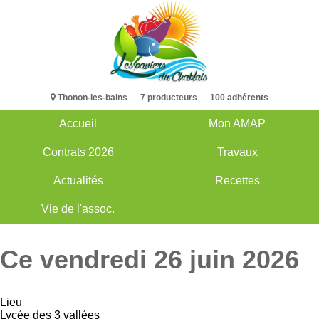
Aller
au
contenu
principal
Thonon-les-bains 7 producteurs 100 adhérents
Accueil
Mon AMAP
Main
Contrats 2026
Travaux
navigation
Actualités
Recettes
Vie de l'assoc.
Ce vendredi 26 juin 2026
Lieu
Lycée des 3 vallées