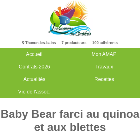
Aller
au
contenu
principal
Thonon-les-bains 7 producteurs 100 adhérents
Accueil
Mon AMAP
Main
Contrats 2026
Travaux
navigation
Actualités
Recettes
Vie de l'assoc.
Baby Bear farci au quinoa
et aux blettes