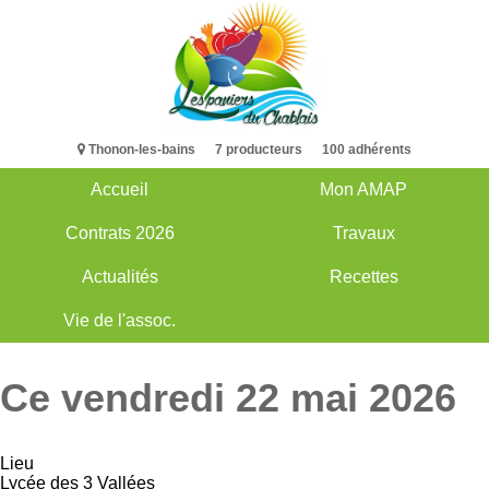
Aller
au
contenu
principal
Thonon-les-bains 7 producteurs 100 adhérents
Accueil
Mon AMAP
Main
Contrats 2026
Travaux
navigation
Actualités
Recettes
Vie de l'assoc.
Ce vendredi 22 mai 2026
Lieu
Lycée des 3 Vallées