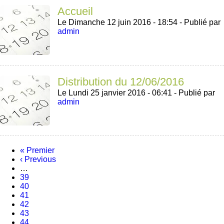
Accueil
Le Dimanche 12 juin 2016 - 18:54 -
Publié par
admin
Distribution du 12/06/2016
Le Lundi 25 janvier 2016 - 06:41 -
Publié par
admin
Première
« Premier
page
Page
‹ Previous
Pagination
précédente
…
Page
39
Page
40
Page
41
Page
42
Page
43
Page
44