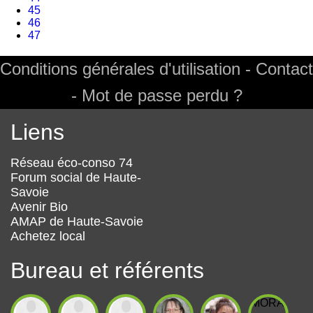
Page
45
Page
46
Page
47
actuelle
Conditions générales d'utilisation
Contact
Footer
Mot de passe perdu ?
Liens
Réseau éco-conso 74
Forum social de Haute-
Savoie
Avenir Bio
AMAP de Haute-Savoie
Achetez local
Bureau et référents
MORARDMa