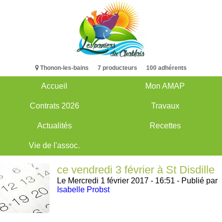
Aller
au
contenu
principal
Thonon-les-bains 7 producteurs 100 adhérents
Accueil
Mon AMAP
Main
Contrats 2026
Travaux
navigation
Actualités
Recettes
Vie de l'assoc.
ce vendredi 3 février à St Disdille
Le Mercredi 1 février 2017 - 16:51 -
Publié par
Isabelle Probst